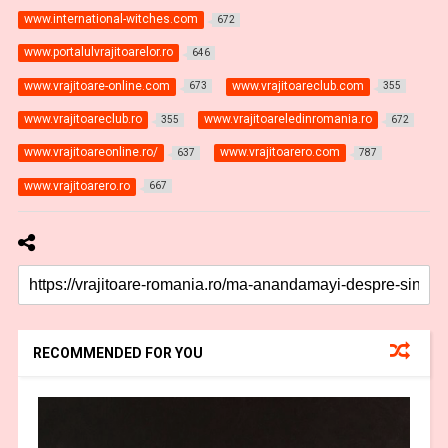
www.international-witches.com
672
www.portalulvrajitoarelor.ro
646
www.vrajitoare-online.com
www.vrajitoareclub.com
673
355
www.vrajitoareclub.ro
www.vrajitoareledinromania.ro
355
672
www.vrajitoareonline.ro/
www.vrajitoarero.com
637
787
www.vrajitoarero.ro
667
RECOMMENDED FOR YOU