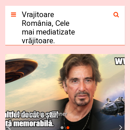
Vrajitoare
România, Cele
mai mediatizate
vrăjitoare.
Dezvaluiribiz.ro banner