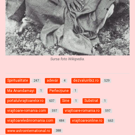
Sursa foto Wikipedia.
Spiritualitate
adevăr
dezvaluiribiz.ro
247
4
529
Ma Anandamayi
Perfecțiune
1
1
portalulvrajitoarelor.ro
Sine
Substrat
637
1
1
vrajitoare-romania.com
vrajitoare-romania.ro
597
597
vrajitoareledinromania.com
vrajitoareonline.ro
484
663
www.astrointernational.ro
388