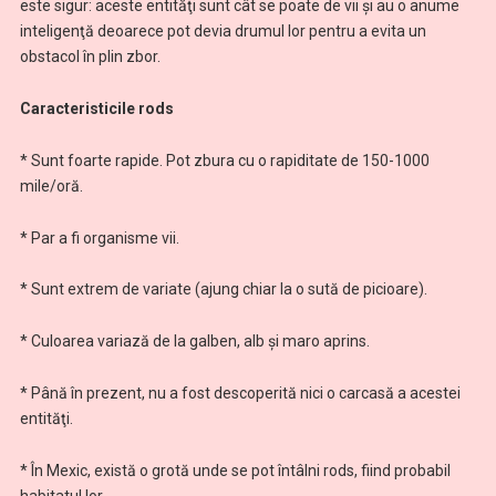
este sigur: aceste entităţi sunt cât se poate de vii şi au o anume
inteligenţă deoarece pot devia drumul lor pentru a evita un
obstacol în plin zbor.
Caracteristicile rods
* Sunt foarte rapide. Pot zbura cu o rapiditate de 150-1000
mile/oră.
* Par a fi organisme vii.
* Sunt extrem de variate (ajung chiar la o sută de picioare).
* Culoarea variază de la galben, alb şi maro aprins.
* Până în prezent, nu a fost descoperită nici o carcasă a acestei
entităţi.
* În Mexic, există o grotă unde se pot întâlni rods, fiind probabil
habitatul lor.