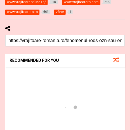
www.vrajitoareonline.ro/
www.vrajitoarero.com
634
786
www.vrajitoarero.ro
zâne
664
1
RECOMMENDED FOR YOU