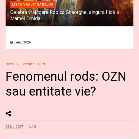
LISTA VRAJITOARELOR
Celebra vrăjitoare Rodica Gheorghe, singura fiică a
Mamei Omida
5 aug. 2026
Home
Fenomenul OZN
Fenomenul rods: OZN
sau entitate vie?
25 feb. 2017
0