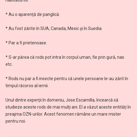
* Au o aparenţă de panglică.
* Au fost zărite în SUA, Canada, Mexic şi în Suedia.
* Par a fi prietenoase.
* S-ar părea că rods pot intra în corpul uman, fie prin gură, nas
etc.
* Rods nu par a fi insecte pentru că unele persoane le-au zărit în
timpul răcoros al iernii.
Unul dintre experţii în domeniu, Jose Escamilla, încearcă să
studieze aceste rods de mai mulţi ani. El a văzut aceste entităţi în
preajma OZN-urilor. Acest fenomen rămâne un mare mister
pentru noi.