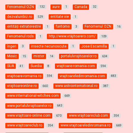
Fenomenul OZN
aure
Canada
132
1
32
dezvaluiribiz.ro
entitate vie
529
1
entități extraterestre
fantome
Fenomenul OZN
1
3
16
Fenomenul rods
http://www.vrăjitoarero.com/
1
109
îngeri
insecte necunoscute
Jose Escamilla
3
1
1
Mexic
mister
portalulvrajitoarelor.ro
15
14
634
SUA
Suedia
vrajitoare-romania.com
41
8
594
vrajitoare-romania.ro
vrajitoareledinromania.com
594
483
vrajitoareonline.ro
www.astrointernational.ro
660
387
www.international-witches.com
669
www.portalulvrajitoarelor.ro
643
www.vrajitoare-online.com
www.vrajitoareclub.com
670
354
www.vrajitoareclub.ro
www.vrajitoareledinromania.ro
354
669