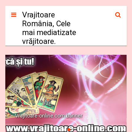
Vrajitoare
România, Cele
mai mediatizate
vrăjitoare.
Vrajitoare-online.com banner