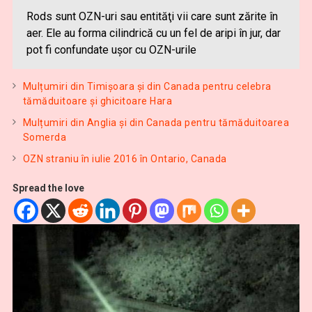
Rods sunt OZN-uri sau entităţi vii care sunt zărite în
aer. Ele au forma cilindrică cu un fel de aripi în jur, dar
pot fi confundate uşor cu OZN-urile
Mulțumiri din Timișoara și din Canada pentru celebra
tămăduitoare și ghicitoare Hara
Mulțumiri din Anglia și din Canada pentru tămăduitoarea
Somerda
OZN straniu în iulie 2016 în Ontario, Canada
Spread the love