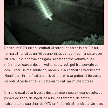
Rods sunt OZN-uri sau entităţi vii care sunt zărite în aer. Ele au
forma cilindrică cu un fel de aripi în jur, dar pot fi confundate uşor
cu OZN-urile în formă de ţigară. Aceste forme variază după
mărime, culoare şi desen. Astfel spus, rods pot fi observate cu
ochiul liber. De mai multe ori, oamenii s-au gândit că văd insecte
zburătoare în aer, însă au realizat apoi că s-ar putea să fie vorba
de rods. Aceste enităţi ciudate au ridicat mai multe ipoteze.
Unii au crezut că ar fi vorba despre nişte insecte necunoscute, de
păsări, de zâne, de îngeri, de aure, de fantome, de entităţi
extraterestre sau chiar de OZN-uri în formă cilindrică etc. Un lucru