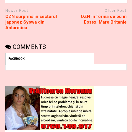
Newer Post
Older Post
OZN surprins în sectorul
OZN în formă de ou în
japonez Syowa din
Essex, Mare Britanie
Antarctica
COMMENTS
FACEBOOK: