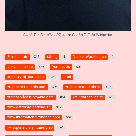
Sursă The Equalizer 07, autor Gabbo T. Foto Wikipedia.
Spiritualitate
dăruiţi
Denzel Washington
247
1
1
dezvaluiribiz.ro
Dumnezeu
529
60
portalulvrajitoarelor.ro
tineri
634
1
vrajitoare-romania.com
vrajitoare-romania.ro
594
594
vrajitoareledinromania.com
vrajitoareonline.ro
483
660
www.astrointernational.ro
387
www.international-witches.com
669
www.portalulvrajitoarelor.ro
643