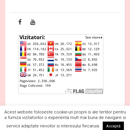
Acest website foloseste cookie-uri proprii si ale tertilor pentru
a furniza vizitatorilor o experienta mult mai buna de navigare si
Copyright © 2019 Vrăjitoare România. Toate drepturile rezervateSegra
Media.
servicii adaptate nevoilor si interesului fiecaruia.
Acceptă