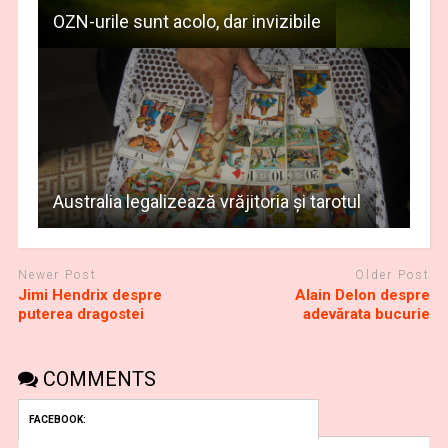
OZN-urile sunt acolo, dar invizibile
Australia legalizează vrăjitoria şi tarotul
Newer Post
Older Post
Jimi Hendrix despre
Alain Delon despre
puterea dragostei
adevărata bucurie
COMMENTS
FACEBOOK: