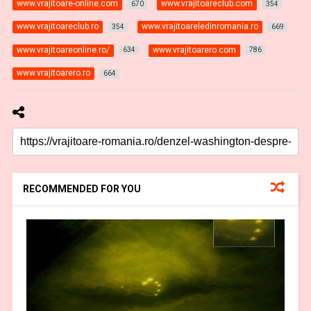
www.vrajitoare-online.com
www.vrajitoareclub.com
670
354
www.vrajitoareclub.ro
www.vrajitoareledinromania.ro
354
669
www.vrajitoareonline.ro/
www.vrajitoarero.com
634
786
www.vrajitoarero.ro
664
RECOMMENDED FOR YOU