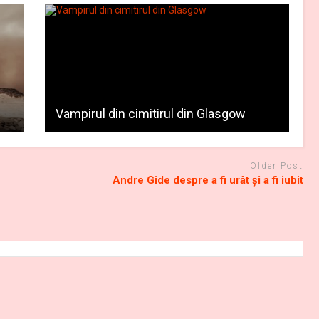
Vampirul din cimitirul din Glasgow
Older Post
Andre Gide despre a fi urât şi a fi iubit