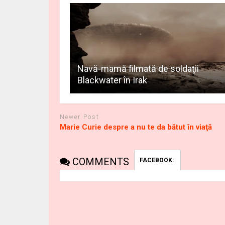
Navă-mamă filmată de soldaţii
Blackwater în Irak
Newer Post
Marie Curie despre a nu te da bătut în viaţă
COMMENTS
FACEBOOK: