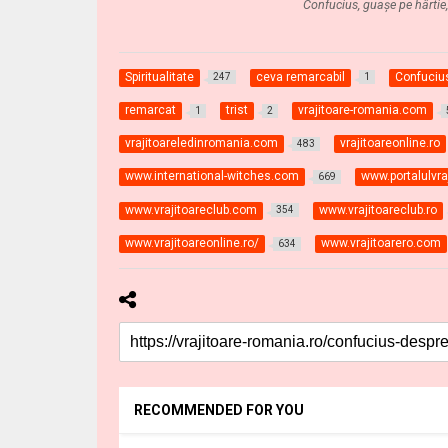
Confucius, guaşe pe hârtie
Spiritualitate
ceva remarcabil
Confuciu
247
1
remarcat
trist
vrajitoare-romania.com
1
2
vrajitoareledinromania.com
vrajitoareonline.ro
483
www.international-witches.com
www.portalulvraj
669
www.vrajitoareclub.com
www.vrajitoareclub.ro
354
www.vrajitoareonline.ro/
www.vrajitoarero.com
634
RECOMMENDED FOR YOU