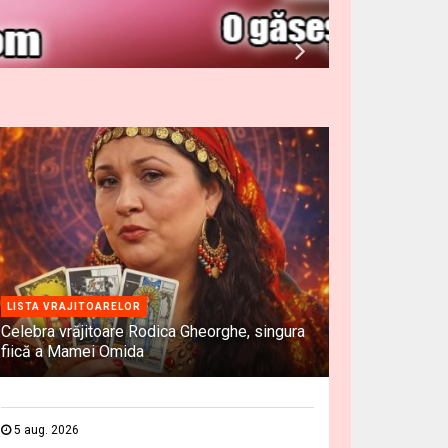
LISTA VRAJITOARELOR
Celebra vrăjitoare Rodica Gheorghe, singura
fiică a Mamei Omida
5 aug. 2026