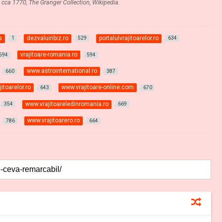
, cca 1770, The Granger Collection, Wikipedia.
s
dezvaluiribiz.ro
portalulvrajitoarelor.ro
1
529
634
vrajitoare-romania.ro
594
594
www.astrointernational.ro
660
387
itoarelor.ro
www.vrajitoare-online.com
643
670
www.vrajitoareledinromania.ro
354
669
www.vrajitoarero.ro
786
664