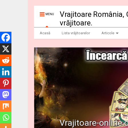
Vrajitoare România, 
MENU
vrăjitoare.
Acasă
Lista vrăjitoarelor
Articole
Vrajitoare-online