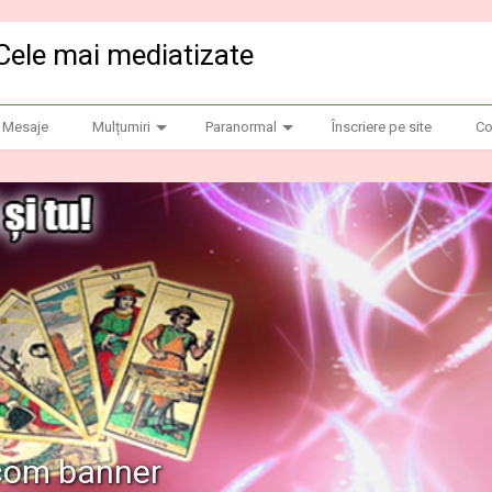
Cele mai mediatizate
Mesaje
Mulțumiri
Paranormal
Înscriere pe site
Co
.com banner