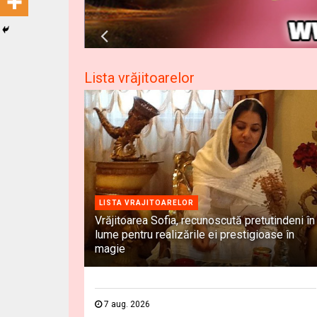
Lista vrăjitoarelor
LISTA VRAJITOARELOR
Vrăjitoarea Sofia, recunoscută pretutindeni în
lume pentru realizările ei prestigioase în
magie
7 aug. 2026